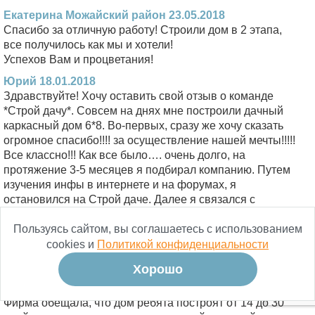
Екатерина Можайский район 23.05.2018
Спасибо за отличную работу! Строили дом в 2 этапа,
все получилось как мы и хотели!
Успехов Вам и процветания!
Юрий 18.01.2018
Здравствуйте! Хочу оставить свой отзыв о команде
*Строй дачу*. Совсем на днях мне построили дачный
каркасный дом 6*8. Во-первых, сразу же хочу сказать
огромное спасибо!!!! за осуществление нашей мечты!!!!!
Все классно!!! Как все было…. очень долго, на
протяжение 3-5 месяцев я подбирал компанию. Путем
изучения инфы в интернете и на форумах, я
остановился на Строй даче. Далее я связался с
Дмитрием и мы оговорили все подробности, сроки и все
все все. Дом строится по моему проекту. Потом в
Пользуясь сайтом, вы соглашаетесь с использованием
договоренный день я встретил бригаду и машину с
cookies и
Политикой конфиденциальности
материалом уже у себя на участке. В первый день
Хорошо
ребята разгрузили машину и обустраивали бытовку под
жилье. А вот на следующий день началась стройка.
Фирма обещала, что дом ребята построят от 14 до 30