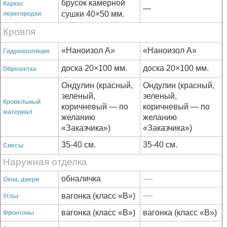
брусок камерной
Каркас
—
сушки 40×50 мм.
перегородки
Кровля
«Наноизол А»
«Наноизол А»
Гидроизоляция
доска 20×100 мм.
доска 20×100 мм.
Обрешетка
Ондулин (красный,
Ондулин (красный,
зеленый,
зеленый,
Кровельный
коричневый — по
коричневый — по
материал
желанию
желанию
«Заказчика»)
«Заказчика»)
35-40 см.
35-40 см.
Свесы
Наружная отделка
—
обналичка
Окна, двери
—
вагонка (класс «В»)
Углы
вагонка (класс «В»)
вагонка (класс «В»)
Фронтоны