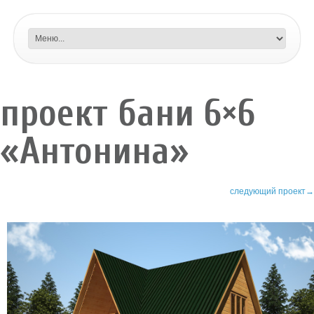
проект бани 6×6
«Антонина»
следующий проект→