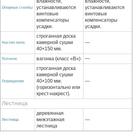
влажности,
влажности,
устанавливаются
устанавливаются
Опорные столбы
винтовые
винтовые
компенсаторы
компенсаторы
усадки.
усадки.
строганная доска
камерной сушки
—
Настил пола
40×150 мм.
—
вагонка (класс «В»)
Потолок
строганная доска
камерной сушки
40×100 мм.
—
Ограждения
(горизонтально или
крест-накрест).
Лестница
деревянная
межэтажная
—
Лестница
лестница