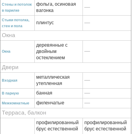
фольга, осиновая
Стены и потолок
—
вагонка
в парилке
Стыки потолка,
—
плинтус
стен и пола
Окна
деревянные с
—
двойным
Окна
остеклением
Двери
металлическая
—
Входная
утепленная
—
банная
В парную
—
филенчатые
Межкомнатные
Терраса, балкон
профилированный
профилированный
брус естественной
брус естественной