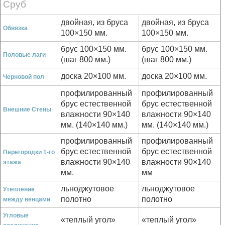
Сруб
двойная, из бруса
двойная, из бруса
Обвязка
100×150 мм.
100×150 мм.
брус 100×150 мм.
брус 100×150 мм.
Половые лаги
(шаг 800 мм.)
(шаг 800 мм.)
доска 20×100 мм.
доска 20×100 мм.
Черновой пол
профилированный
профилированный
брус естественной
брус естественной
Внешние Стены
влажности 90×140
влажности 90×140
мм. (140×140 мм.)
мм. (140×140 мм.)
профилированный
профилированный
брус естественной
брус естественной
Перегородки 1-го
влажности 90×140
влажности 90×140
этажа
мм.
мм
льноджутовое
льноджутовое
Утепление
полотно
полотно
между венцами
Угловые
«теплый угол»
«теплый угол»