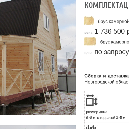
КОМПЛЕКТАЦ
брус камерной
1 736 500 
цена
брус камерно
по запросу
цена
Сборка и доставка
Новгородской област
размер дома:
6×8 м. с террасой 3×5 м.