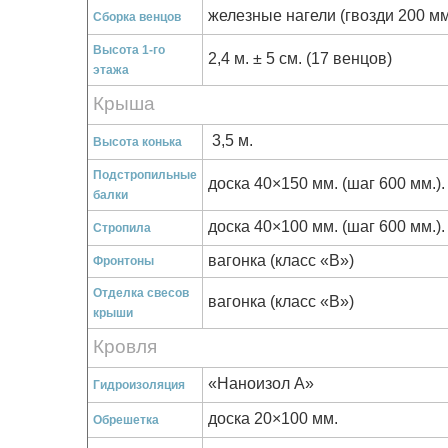
железные нагели (гвозди 200 мм
Сборка венцов
Высота 1-го
2,4 м. ± 5 см. (17 венцов)
этажа
Крыша
3,5 м.
Высота конька
Подстропильные
доска 40×150 мм. (шаг 600 мм.).
балки
доска 40×100 мм. (шаг 600 мм.).
Стропила
вагонка (класс «В»)
Фронтоны
Отделка свесов
вагонка (класс «В»)
крыши
Кровля
«Наноизол А»
Гидроизоляция
доска 20×100 мм.
Обрешетка