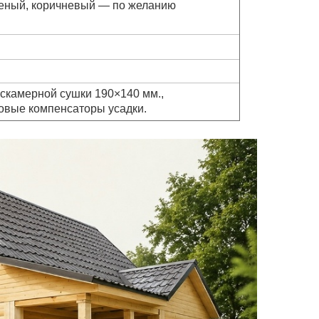
леный, коричневый — по желанию
с
камерной сушки
190×140 мм.,
овые компенсаторы усадки.