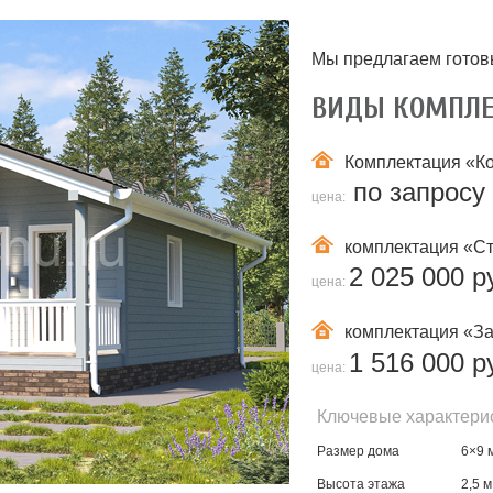
Мы предлагаем готов
ВИДЫ КОМПЛ
Комплектация
«К
по запросу
цена:
комплектация
«Ст
2 025 000 р
цена:
комплектация
«За
1 516 000 р
цена:
Ключевые характери
Размер дома
6×9 м
Высота этажа
2,5 м