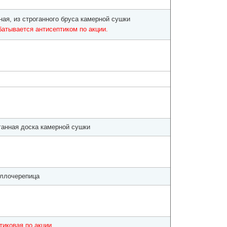
ная, из строганного бруса камерной сушки
батывается антисептиком по акции.
ганная доска камерной сушки
ллочерепица
тиковая по акции