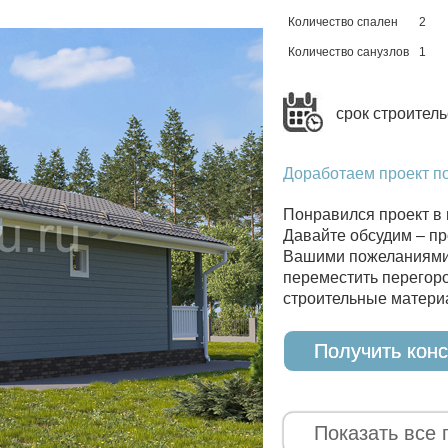
Количество спален
2
Количество санузлов
1
срок строитель
Доработаем проект п
Понравился проект в 
Давайте обсудим – пр
Вашими пожеланиями 
переместить перегоро
строительные материа
Получить кон
Показать все 