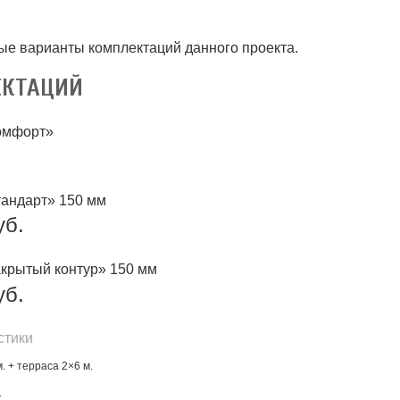
ые варианты комплектаций данного проекта.
ЕКТАЦИЙ
омфорт»
андарт» 150 мм
уб.
крытый контур» 150 мм
уб.
стики
. + терраса 2×6 м.
.