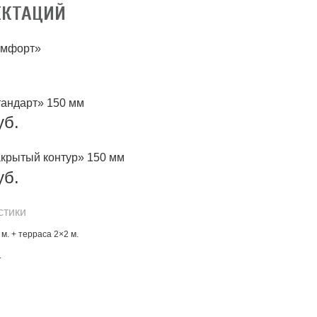
ЕКТАЦИЙ
омфорт»
андарт» 150 мм
уб.
крытый контур» 150 мм
уб.
стики
 м. + терраса 2×2 м.
.