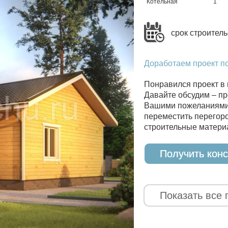
Котельная
1
срок строитель
Доработаем проект п
Понравился проект в 
Давайте обсудим – пр
Вашими пожеланиями 
переместить перегоро
строительные материа
Получить кон
Показать все 