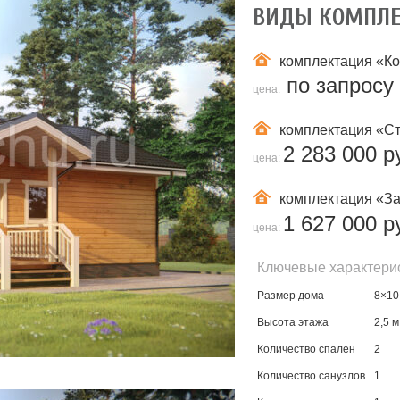
ВИДЫ КОМПЛ
комплектация
«К
по запросу
цена:
комплектация
«Ст
2 283 000 р
цена:
комплектация
«За
1 627 000 р
цена:
Ключевые характери
Размер дома
8×10
Высота этажа
2,5 м
Количество спален
2
Количество санузлов
1