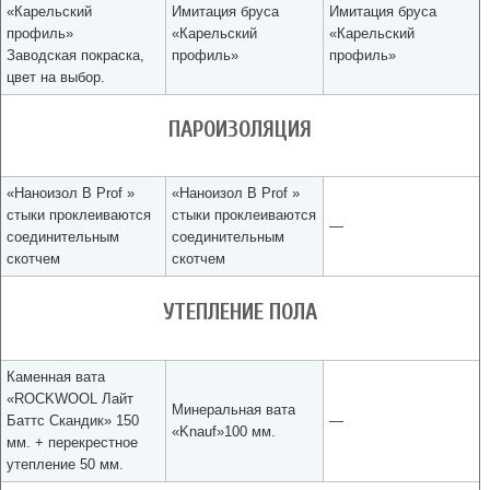
«Карельский
Имитация бруса
Имитация бруса
профиль»
«Карельский
«Карельский
Заводская покраска,
профиль»
профиль»
цвет на выбор.
ПАРОИЗОЛЯЦИЯ
«Наноизол В Prof »
«Наноизол В Prof »
стыки проклеиваются
стыки проклеиваются
—
соединительным
соединительным
скотчем
скотчем
УТЕПЛЕНИЕ ПОЛА
Каменная вата
«ROCKWOOL Лайт
Минеральная вата
Баттс Скандик» 150
—
«Knauf»100 мм.
мм. + перекрестное
утепление 50 мм.