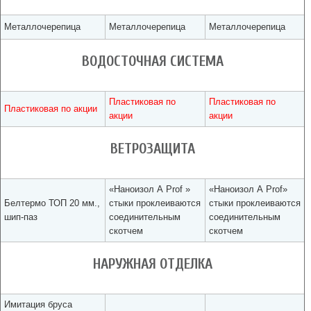
Металлочерепица
Металлочерепица
Металлочерепица
ВОДОСТОЧНАЯ СИСТЕМА
Пластиковая по
Пластиковая по
Пластиковая по акции
акции
акции
ВЕТРОЗАЩИТА
«Наноизол А Prof »
«Наноизол А Prof»
Белтермо ТОП 20 мм.,
стыки проклеиваются
стыки проклеиваются
шип-паз
соединительным
соединительным
скотчем
скотчем
НАРУЖНАЯ ОТДЕЛКА
Имитация бруса