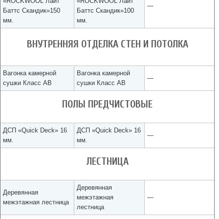
«ROCKWOOL Лайт
«ROCKWOOL Лайт
—
Баттс Скандик»150
Баттс Скандик»100
мм.
мм.
ВНУТРЕННЯЯ ОТДЕЛКА СТЕН И ПОТОЛКА
Вагонка камерной
Вагонка камерной
—
сушки Класс АВ
сушки Класс АВ
ПОЛЫ ПРЕДЧИСТОВЫЕ
ДСП «Quick Deck» 16
ДСП «Quick Deck» 16
—
мм.
мм.
ЛЕСТНИЦА
Деревянная
Деревянная
межэтажная
—
межэтажная лестница
лестница